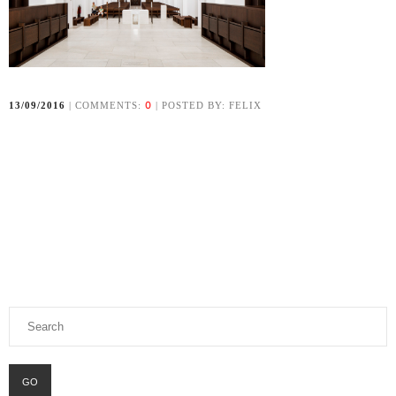
0
13/09/2016
| COMMENTS:
| POSTED BY: FELIX