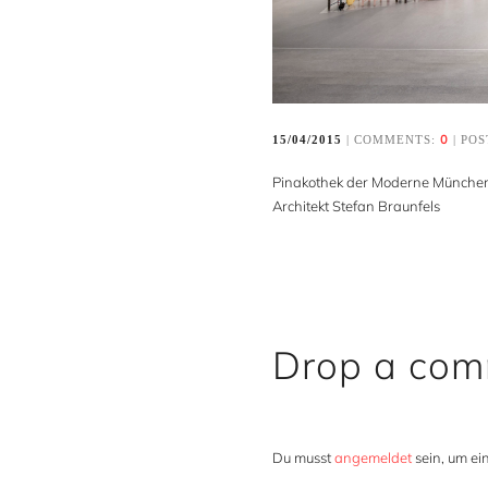
0
15/04/2015
| COMMENTS:
| POS
Pinakothek der Moderne Münche
Architekt Stefan Braunfels
Drop a co
Du musst
angemeldet
sein, um e